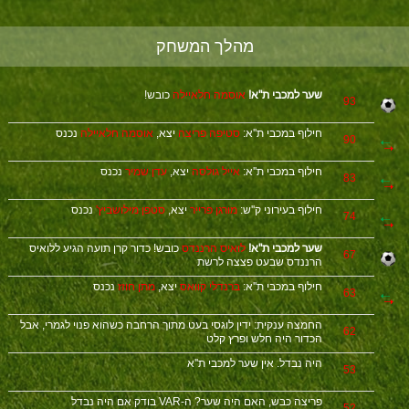
מהלך המשחק
שער למכבי ת''א!
אוסמה חלאיילה
כובש!
93
חילוף במכבי ת''א:
סטיפה פריצה
יצא,
אוסמה חלאיילה
נכנס
90
חילוף במכבי ת''א:
אייל גולסה
יצא,
עדן שמיר
נכנס
83
חילוף בעירוני ק''ש:
מורגן פרייר
יצא,
סטפן מילושביץ'
נכנס
74
שער למכבי ת''א!
לואיס הרננדס
כובש! כדור קרן תועה הגיע ללואיס
67
הרננדס שבעט פצצה לרשת
חילוף במכבי ת''א:
ברנדלי קוואס
יצא,
מתן חוזז
נכנס
63
החמצה ענקית: ידין לוגסי בעט מתוך הרחבה כשהוא פנוי לגמרי, אבל
62
הכדור היה חלש ופרץ קלט
היה נבדל. אין שער למכבי ת''א
53
פריצה כבש, האם היה שער? ה-VAR בודק אם היה נבדל
52