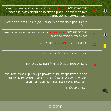
שער למכבי ת''א!
ברנדלי קוואס
כובש! הצהובים חזרו למשחק. קוואס
45
בעט מחוץ לרחבה - ברטקוס איחר בזינוק והכדור ברשת. מיד אחרי
השער נשמעה השריקה למחצית
דן ביטון ספק הופל ברחבה ע''י סטפן אקה, השופט לייבה החליט שאין
43
פנדל
שער לעירוני ק''ש!
איתמר שבירו
כובש! מורגן הגביה, איתמר שבירו הגיע
28
לזה עם חצי מספרת וזה בפנים
כרטיס צהוב ל
סטיפה פריצה
(מכבי ת''א)
22
שכר הגביה - קהת נגח לידיים של פרץ
16
סאבוריט ניסה את מזלו מחוץ לרחבה, ברטקוס לקח
6
ברוכים הבאים לקריית שמונה למשחק בין עירוני ק''ש למכבי ת"א. ברק
יצחקי עומד על הקווים אצל מכבי ת"א במקום פטריק ואן לוון שפוטר,
והיא תנסה להשיג ניצחון אחרי שני הפסדים רצופים
המשחק יצא לדרך
הרכבים