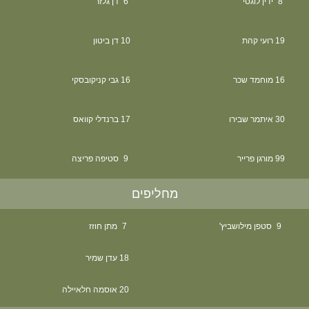
8
ידין לוגסי
6
דן גלזר
19
רועי קהת
10
דן ביטון
16
מוחמד שכר
16
גבי קניקובסקי
30
איתמר שבירו
17
ברנדלי קוואס
99
מורגן פרייר
9
סטיפה פריצה
מחליפים
9
סטפן מילושביץ'
7
מתן חוזז
18
עדן שמיר
20
אוסמה חלאיילה