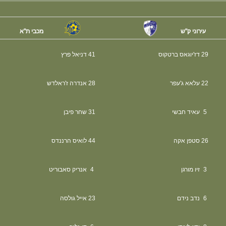
עירוני ק"ש
מכבי ת"א
29
דז'יוגאס ברטקוס
41
דניאל פרץ
22
עלאא ג'עפר
28
אנדרה ז'ראלדש
5
עאיד חבשי
31
שחר פיבן
26
סטפן אקה
44
לואיס הרננדס
3
זיו מורגן
4
אנריק סאבוריט
6
נדב נידם
23
אייל גולסה