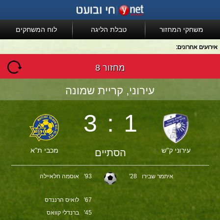
משחקי המחזור
טבלת הליגה
לוח המשחקים
אירועים אחרונים:
מחזור 8
עירוני, קריית שמונה
3:1
עירוני ק"ש
מכבי ת"א
הסתיים
איתמר שבירו
28'
93'
אוסמה חלאיילה
67'
לואיס הרננדס
45'
ברנדלי קוואס