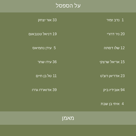
על הספסל
1
נדב זמיר
33
אור יצחק
20
ניר דרורי
19
דניאל טננבאום
12
שלו דסתה
5
עידן נחמיאס
15
אריאל שרצקי
36
עידו שחר
23
אדריאן רוצ'ט
11
טל בן חיים
94
אובידיו ביק
39
אדוארדו גררו
4
איתי בן שבת
מאמן